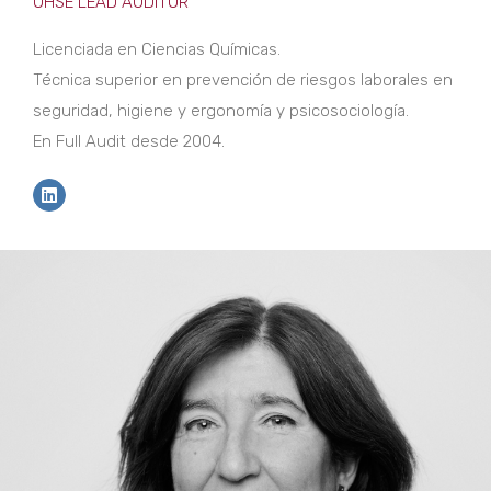
OHSE LEAD AUDITOR
Licenciada en Ciencias Químicas.
Técnica superior en prevención de riesgos laborales en
seguridad, higiene y ergonomía y psicosociología.
En Full Audit desde 2004.