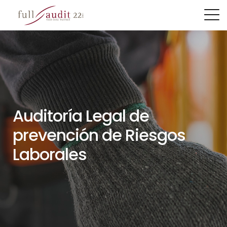
S
k
i
p
t
o
Auditoría Legal de
c
prevención de Riesgos
o
n
Laborales
t
e
n
t